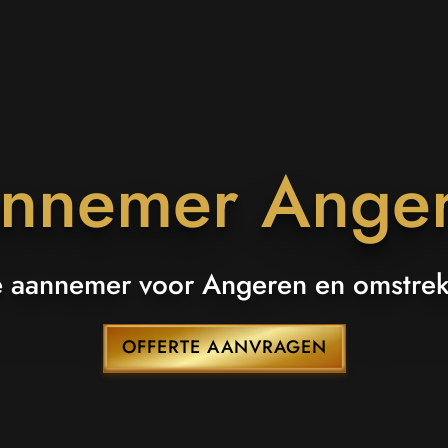
nnemer Ange
nnemer Ange
werken: De aannemer voor Angeren
 aannemer voor Angeren en omstre
OFFERTE AANVRAGEN
OFFERTE AANVRAGEN