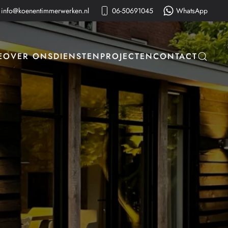
info@koenentimmerwerken.nl
06-50691045
WhatsApp
E
OVER ONS
DIENSTEN
PROJECTEN
CONTACT